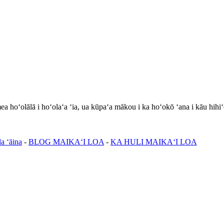
hoʻolālā i hoʻolaʻa ʻia, ua kūpaʻa mākou i ka hoʻokō ʻana i kāu hihiʻ
a ʻāina
-
BLOG MAIKAʻI LOA
-
KA HULI MAIKAʻI LOA