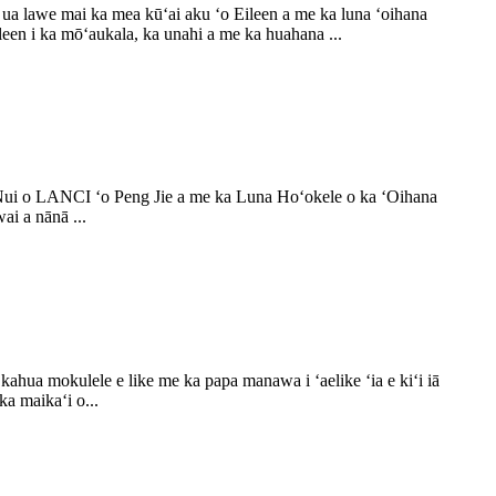
a lawe mai ka mea kūʻai aku ʻo Eileen a me ka luna ʻoihana
een i ka mōʻaukala, ka unahi a me ka huahana ...
 Nui o LANCI ʻo Peng Jie a me ka Luna Hoʻokele o ka ʻOihana
ai a nānā ...
ahua mokulele e like me ka papa manawa i ʻaelike ʻia e kiʻi iā
ka maikaʻi o...