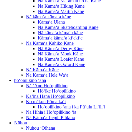
Nā Kāmaʻa Maʻamau no nā Kāne
Nā Kāmaʻa Hiking Kāne
Nā Kāmaʻa Martin Kāne
Nā kāmaʻa kāmaʻa kāne
Kāmaʻa Ulana
Nā Kāmaʻa Skateboarding Kāne
Nā kāmaʻa kāmaʻa kāne
Kāmaʻa kāmaʻa kiʻekiʻe
Nā Kāmaʻa Kāhiko Kāne
Nā Kāmaʻa Derby Kāne
Nā Kāmaʻa Monk Kāne
Nā Kāmaʻa Loafer Kāne
Nā Kāmaʻa Oxford Kāne
Nā Kāmaʻa Kāne
Nā Kāmaʻa Hele Waʻa
hoʻopilikino ʻana
Nā ʻAno Hoʻopilikino
Hōʻike Hoʻopilikino
Kaʻina Hana Hoʻopilikino
Ko mākou Pōmaikaʻi
Hoʻopilikino ʻana i ka Pūʻulu Liʻiliʻi
Nā Hihia i Hoʻopilikino ʻia
Nā Kāmaʻa Lepili Pilikino
Nūhou
Nūhou ʻOihana