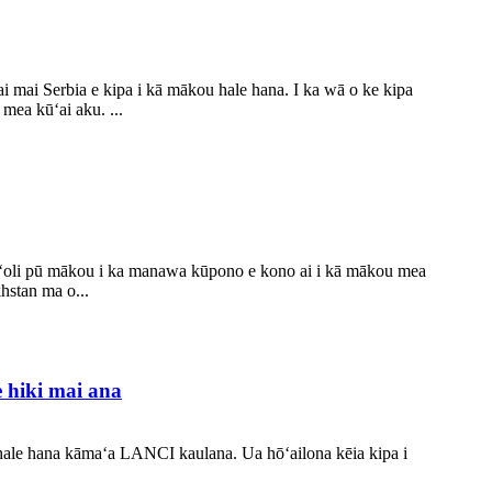
mai Serbia e kipa i kā mākou hale hana. I ka wā o ke kipa
mea kūʻai aku. ...
 hauʻoli pū mākou i ka manawa kūpono e kono ai i kā mākou mea
hstan ma o...
e hiki mai ana
 hale hana kāmaʻa LANCI kaulana. Ua hōʻailona kēia kipa i