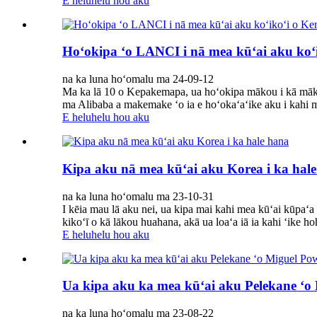
E heluhelu hou aku
Hoʻokipa ʻo LANCI i nā mea kūʻai aku koʻi
na ka luna hoʻomalu ma 24-09-12
Ma ka lā 10 o Kepakemapa, ua hoʻokipa mākou i kā māko
ma Alibaba a makemake ʻo ia e hoʻokaʻaʻike aku i kahi 
E heluhelu hou aku
Kipa aku nā mea kūʻai aku Korea i ka hal
na ka luna hoʻomalu ma 23-10-31
I kēia mau lā aku nei, ua kipa mai kahi mea kūʻai kūpaʻa
kikoʻī o kā lākou huahana, akā ua loaʻa iā ia kahi ʻike ho
E heluhelu hou aku
Ua kipa aku ka mea kūʻai aku Pelekane ʻo
na ka luna hoʻomalu ma 23-08-22