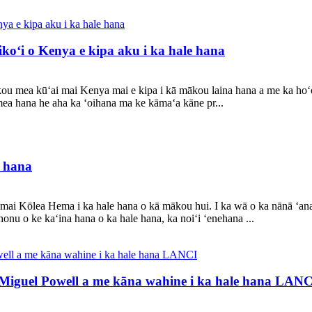
koʻi o Kenya e kipa aku i ka hale hana
u mea kūʻai mai Kenya mai e kipa i kā mākou laina hana a me ka hoʻ
mea hana he aha ka ʻoihana ma ke kāmaʻa kāne pr...
e hana
 mai Kōlea Hema i ka hale hana o kā mākou hui. I ka wā o ka nānā ʻana 
honu o ke kaʻina hana o ka hale hana, ka noiʻi ʻenehana ...
 Miguel Powell a me kāna wahine i ka hale hana LAN