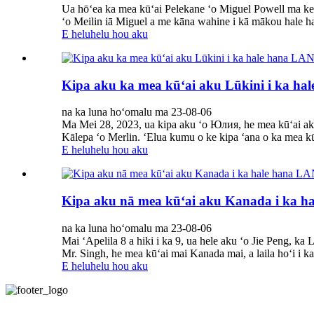
Ua hōʻea ka mea kūʻai Pelekane ʻo Miguel Powell ma ke
ʻo Meilin iā Miguel a me kāna wahine i kā mākou hale ha
E heluhelu hou aku
Kipa aku ka mea kūʻai aku Lūkini i ka h
na ka luna hoʻomalu ma 23-08-06
Ma Mei 28, 2023, ua kipa aku ʻo Юлия, he mea kūʻai ak
Kālepa ʻo Merlin. ʻElua kumu o ke kipa ʻana o ka mea kūʻ
E heluhelu hou aku
Kipa aku nā mea kūʻai aku Kanada i ka h
na ka luna hoʻomalu ma 23-08-06
Mai ʻApelila 8 a hiki i ka 9, ua hele aku ʻo Jie Peng, k
Mr. Singh, he mea kūʻai mai Kanada mai, a laila hoʻi i ka
E heluhelu hou aku