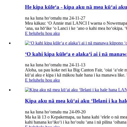
He kipa kūleʻa - kipa aku nā mea kūʻai aku
na ka luna hoʻomalu ma 24-11-27
Mea kākau: ʻO Annie mai LANCI I waena o Nowemapa, ua 
ʻana, ua hōʻike ʻo Lanci i ke ʻano o kahi mea hoʻokipa. 
E heluhelu hou aku
ʻO kahi kipa kūleʻa e alakaʻi ai i nā man
na ka luna hoʻomalu ma 24-11-13
Aloha, ua pau koke nei ka Big Canton Fair, ʻoiai ʻaʻole
kūʻai aku e kipa i kā mākou hale hana i ka manawa like.
E heluhelu hou aku
Kipa aku nā mea kūʻai aku ʻIlelani i ka ha
na ka luna hoʻomalu ma 24-09-20
Ma ka lā 13 o Kepakemapa, ua hana kahi ʻelele o nā mea 
kahi hanana koʻikoʻi i ka hoʻoulu ʻana i nā pilina ʻoihana