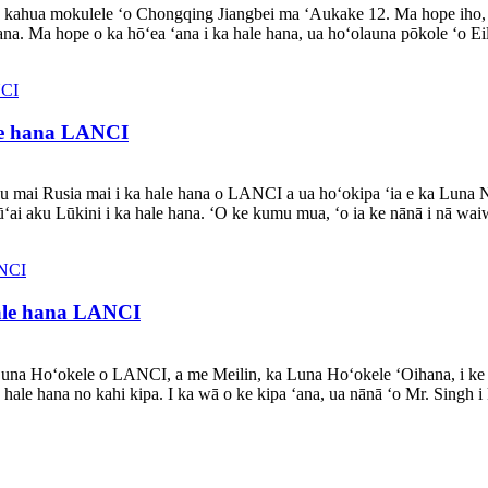
 kahua mokulele ʻo Chongqing Jiangbei ma ʻAukake 12. Ma hope iho, u
na. Ma hope o ka hōʻea ʻana i ka hale hana, ua hoʻolauna pōkole ʻo Eil
ale hana LANCI
u mai Rusia mai i ka hale hana o LANCI a ua hoʻokipa ʻia e ka Luna
ai aku Lūkini i ka hale hana. ʻO ke kumu mua, ʻo ia ke nānā i nā waiw
ale hana LANCI
a Luna Hoʻokele o LANCI, a me Meilin, ka Luna Hoʻokele ʻOihana, i ke k
 hale hana no kahi kipa. I ka wā o ke kipa ʻana, ua nānā ʻo Mr. Singh i 