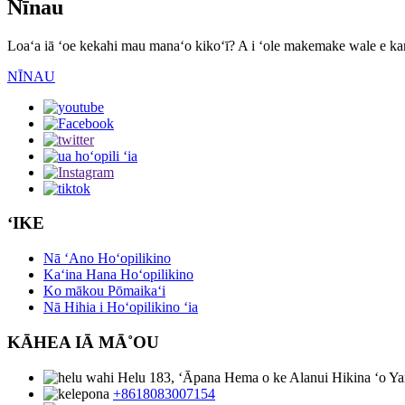
Nīnau
Loaʻa iā ʻoe kekahi mau manaʻo kikoʻī? A i ʻole makemake wale e kam
NĪNAU
ʻIKE
Nā ʻAno Hoʻopilikino
Kaʻina Hana Hoʻopilikino
Ko mākou Pōmaikaʻi
Nā Hihia i Hoʻopilikino ʻia
KĀHEA IĀ MĀ˚OU
Helu 183, ʻĀpana Hema o ke Alanui Hikina ʻo Ya
+8618083007154