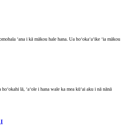
omohala ʻana i kā mākou hale hana. Ua hoʻokaʻaʻike ʻia mākou
hoʻokahi lā, ʻaʻole i hana wale ka mea kūʻai aku i nā nānā
CI