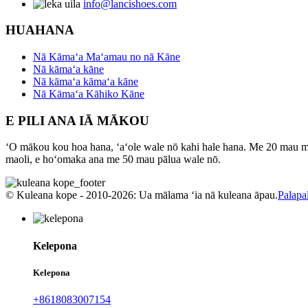
info@lancishoes.com
HUAHANA
Nā Kāmaʻa Maʻamau no nā Kāne
Nā kāmaʻa kāne
Nā kāmaʻa kāmaʻa kāne
Nā Kāmaʻa Kāhiko Kāne
E PILI ANA IĀ MĀKOU
ʻO mākou kou hoa hana, ʻaʻole wale nō kahi hale hana. Me 20 mau mea 
maoli, e hoʻomaka ana me 50 mau pālua wale nō.
© Kuleana kope - 2010-2026: Ua mālama ʻia nā kuleana āpau.
Palapal
Kelepona
Kelepona
+8618083007154