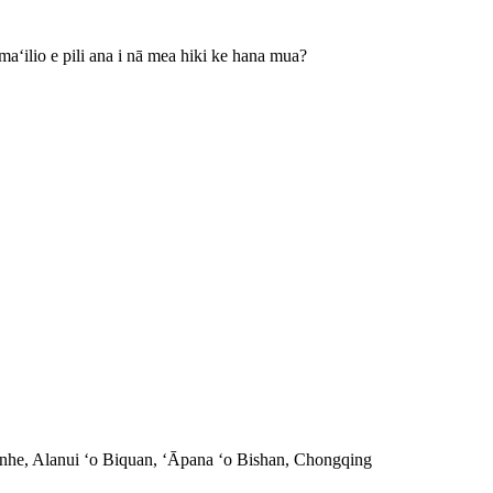
aʻilio e pili ana i nā mea hiki ke hana mua?
nhe, Alanui ʻo Biquan, ʻĀpana ʻo Bishan, Chongqing