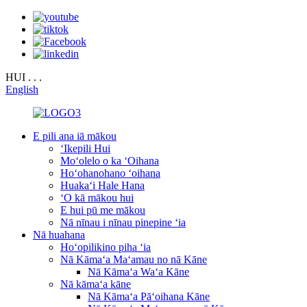
HUI . . .
English
E pili ana iā mākou
ʻIkepili Hui
Moʻolelo o ka ʻOihana
Hoʻohanohano ʻoihana
Huakaʻi Hale Hana
ʻO kā mākou hui
E hui pū me mākou
Nā nīnau i nīnau pinepine ʻia
Nā huahana
Hoʻopilikino piha ʻia
Nā Kāmaʻa Maʻamau no nā Kāne
Nā Kāmaʻa Waʻa Kāne
Nā kāmaʻa kāne
Nā Kāmaʻa Pāʻoihana Kāne