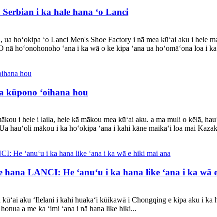
 Serbian i ka hale hana ʻo Lanci
hoʻokipa ʻo Lanci Men's Shoe Factory i nā mea kūʻai aku i hele mai 
ʻO nā hoʻonohonoho ʻana i ka wā o ke kipa ʻana ua hoʻomāʻona loa i ka 
awa kūpono ʻoihana hou
 mākou i hele i laila, hele kā mākou mea kūʻai aku. a ma muli o kēlā,
 Ua hauʻoli mākou i ka hoʻokipa ʻana i kahi kāne maikaʻi loa mai Kazak
le hana LANCI: He ʻanuʻu i ka hana like ʻana i ka wā 
kūʻai aku ʻIlelani i kahi huakaʻi kūikawā i Chongqing e kipa aku i ka
 honua a me ka ʻimi ʻana i nā hana like hiki...