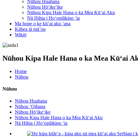
Nūhou Huahana
Nūhou Hōʻikeʻike
Nūhou Kipa Hale Hana o ka Mea Kūʻai Aku
Nā Hihia i Hoʻopilikino ʻia
Ma hope o ke kūʻai aku ʻana
Kāhea iā mā˚ou
Wikiō
Nūhou Kipa Hale Hana o ka Mea Kūʻai A
Home
Nūhou
Nūhou
Nūhou Huahana
Nūhou ʻOihana
Nūhou Hōʻikeʻike
Nūhou Kipa Hale Hana o ka Mea Kūʻai Aku
Nā Hihia i Hoʻopilikino ʻia