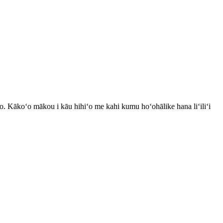
o. Kākoʻo mākou i kāu hihiʻo me kahi kumu hoʻohālike hana liʻiliʻi